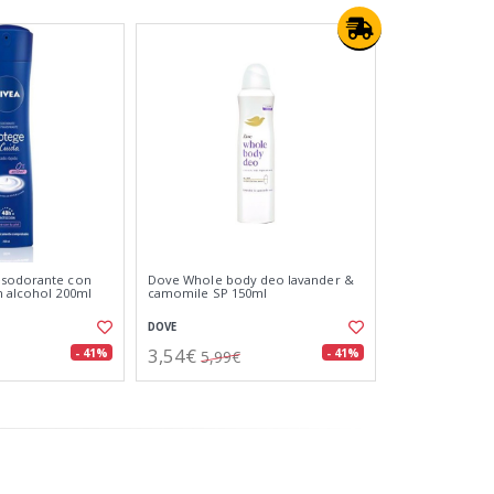
esodorante con
Dove Whole body deo lavander &
n alcohol 200ml
camomile SP 150ml
DOVE
3,54€
- 41%
- 41%
5,99€