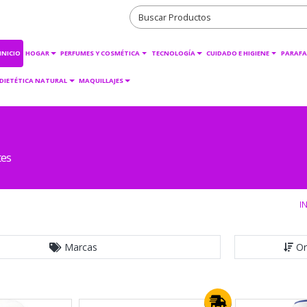
INICIO
HOGAR
PERFUMES Y COSMÉTICA
TECNOLOGÍA
CUIDADO E HIGIENE
PARAFA
DIETÉTICA NATURAL
MAQUILLAJES
tes
I
Marcas
Or