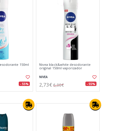
desodorante 150ml
Nivea black&white desodorante
original 150ml vaporizador
NIVEA
2,73€
- 55%
- 55%
6,00€