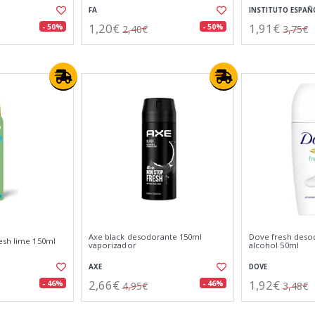
FA
INSTITUTO ESPAÑ
1,20€
1,91€
- 50%
- 50%
2,40€
3,75€
Axe black desodorante 150ml
Dove fresh desod
esh lime 150ml
vaporizador
alcohol 50ml
AXE
DOVE
2,66€
1,92€
- 46%
- 46%
4,95€
3,48€