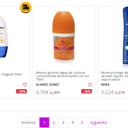
Alvarez gomez agua de colonia
Nivea protege d
Original 50ml
concentrada desodorante roll-on
secado rapido si
75ml
vaporizador
ÁLVAREZ GÓMEZ
NIVEA
3,70€
3,52€
- 43%
- 43%
6,45€
5,97€
Anterior
1
2
3
4
5
Siguiente