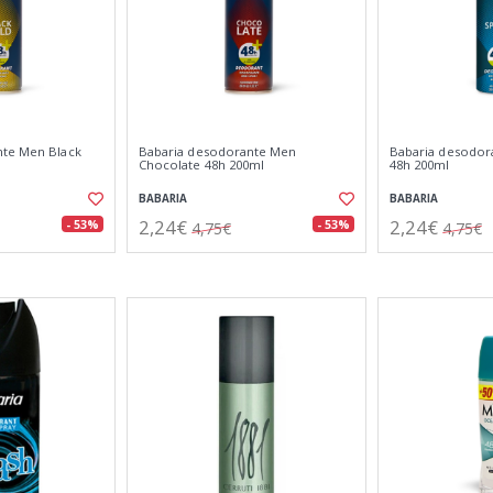
nte Men Black
Babaria desodorante Men
Babaria desodor
Chocolate 48h 200ml
48h 200ml
BABARIA
BABARIA
2,24€
2,24€
- 53%
- 53%
4,75€
4,75€