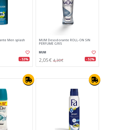
ante Men splash
MUM Desodorante ROLL-ON SIN
PERFUME GRIS
MUM
2,05€
- 53%
- 52%
4,30€