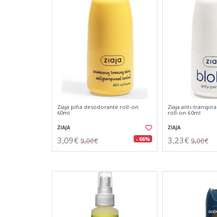
Ziaja piña desodorante roll-on
Ziaja anti-transpi
60ml
roll-on 60ml
ZIAJA
ZIAJA
3,09€
3,23€
- 66%
9,00€
9,00€