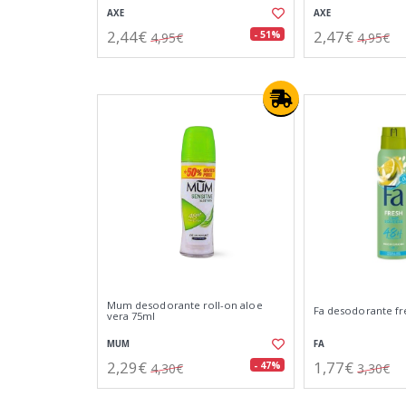
AXE
AXE
2,44€
2,47€
- 51%
4,95€
4,95€
Mum desodorante roll-on aloe
Fa desodorante fr
vera 75ml
MUM
FA
2,29€
1,77€
- 47%
4,30€
3,30€