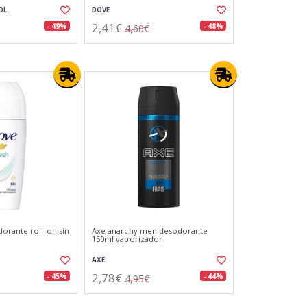
OL
DOVE
2,41€
- 49%
- 48%
4,60€
orante roll-on sin
Axe anarchy men desodorante
150ml vaporizador
AXE
2,78€
- 45%
- 44%
4,95€