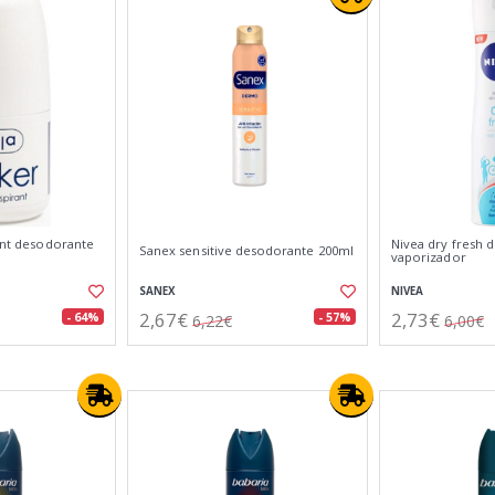
rant desodorante
Nivea dry fresh 
Sanex sensitive desodorante 200ml
vaporizador
SANEX
NIVEA
2,67€
2,73€
- 64%
- 57%
6,22€
6,00€