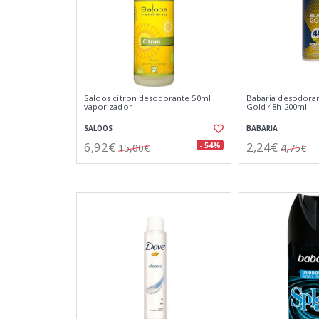
Saloos citron desodorante 50ml
Babaria desodora
vaporizador
Gold 48h 200ml
SALOOS
BABARIA
6,92€
2,24€
- 54%
15,00€
4,75€