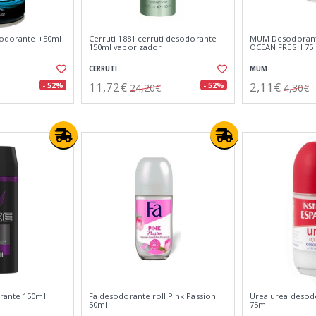
sodorante +50ml
Cerruti 1881 cerruti desodorante
MUM Desodoran
150ml vaporizador
OCEAN FRESH 75 
CERRUTI
MUM
11,72€
2,11€
- 52%
- 52%
24,20€
4,30€
rante 150ml
Fa desodorante roll Pink Passion
Urea urea desod
50ml
75ml