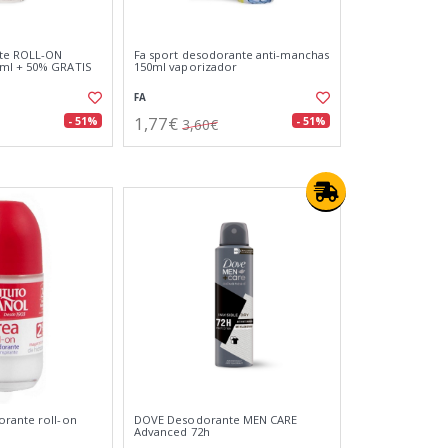
te ROLL-ON
Fa sport desodorante anti-manchas
ml + 50% GRATIS
150ml vaporizador
FA
1,77€
- 51%
- 51%
3,60€
orante roll-on
DOVE Desodorante MEN CARE
Advanced 72h