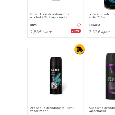
Dove classic desodorante sin
Babaria splash de
alcohol 200ml vaporizador
gratis 200ml
DOVE
BABARIA
2,88€
2,32€
- 52%
5,97€
4,80€
Axe apollo desodorante 150ml
Axe excite desodo
vaporizador
vaporizador