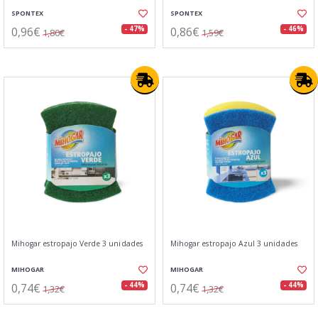
SPONTEX
SPONTEX
0,96€
0,86€
- 47%
- 46%
1,80€
1,59€
Mihogar estropajo Verde 3 unidades
Mihogar estropajo Azul 3 unidades
MIHOGAR
MIHOGAR
0,74€
0,74€
- 44%
- 44%
1,32€
1,32€