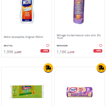
Mihogar bolsas basura cubo alto 35L
Mistol lavavajillas Original 900ml
15ud
MISTOL
MIHOGAR
1,99€
1,18€
- 49%
- 49%
3,88€
2,30€