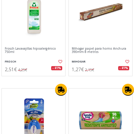
Frosch Lavavajillas hipoalergénico
Mihogar papel para horno Anchura
750ml
390mm 8 metros
FROSCH
MIHOGAR
2,51€
1,27€
- 41%
- 41%
4,25€
2,15€