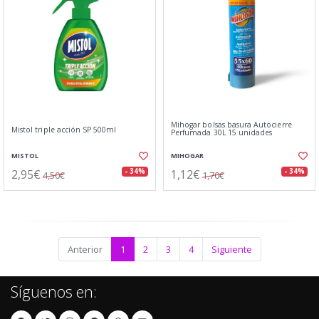
Mihogar bolsas basura Autocierre
Mistol triple acción SP 500ml
Perfumada 30L 15 unidades
MISTOL
MIHOGAR
2,95€
1,12€
- 34%
- 34%
4,50€
1,70€
Anterior
1
2
3
4
Siguiente
Síguenos en: