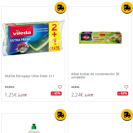
Albal bolsas de conservación 30
VILEDA Estropajo Ultra Fresh 2+1
unidades
VILEDA
ALBAL
1,25€
2,24€
- 43%
- 43%
2,20€
3,90€