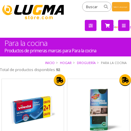
Powered
by
Tra
Para la cocina
Productos de primeras marcas para Para la cocina
INICIO
HOGAR
DROGUERÍA
PARA LA COCINA
Total de productos disponibles
92