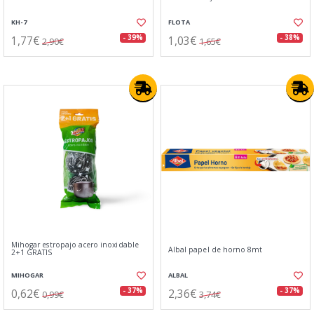
KH-7
FLOTA
1,77€
1,03€
- 39%
- 38%
2,90€
1,65€
Mihogar estropajo acero inoxidable
Albal papel de horno 8mt
2+1 GRATIS
MIHOGAR
ALBAL
0,62€
2,36€
- 37%
- 37%
0,99€
3,74€