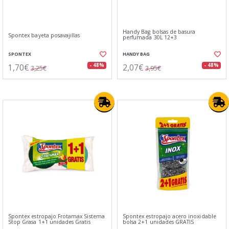
Handy Bag bolsas de basura
Spontex bayeta posavajillas
perfumada 30L 12+3
SPONTEX
HANDY BAG
1,70€
2,07€
- 48%
- 48%
3,25€
3,95€
Spontex estropajo Frotamax Sistema
Spontex estropajo acero inoxidable
Stop Grasa 1+1 unidades Gratis
bolsa 2+1 unidades GRATIS