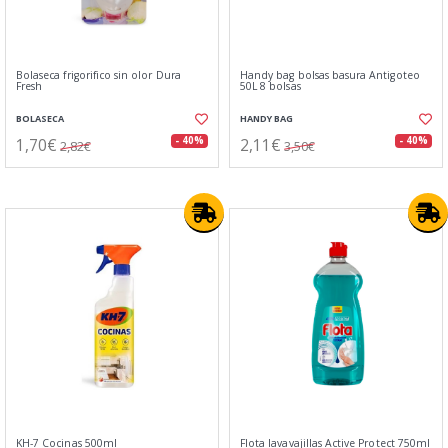
Bolaseca frigorifico sin olor Dura
Handy bag bolsas basura Antigoteo
Fresh
50L 8 bolsas
BOLASECA
HANDY BAG
1,70€
2,11€
- 40%
- 40%
2,82€
3,50€
KH-7 Cocinas 500ml
Flota lavavajillas Active Protect 750ml