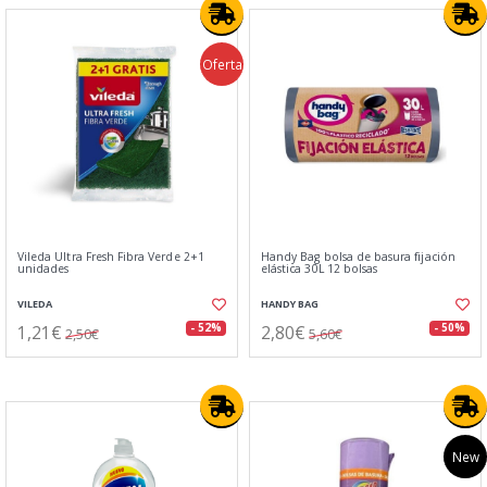
Oferta
Vileda Ultra Fresh Fibra Verde 2+1
Handy Bag bolsa de basura fijación
unidades
elástica 30L 12 bolsas
VILEDA
HANDY BAG
1,21€
2,80€
- 52%
- 50%
2,50€
5,60€
New