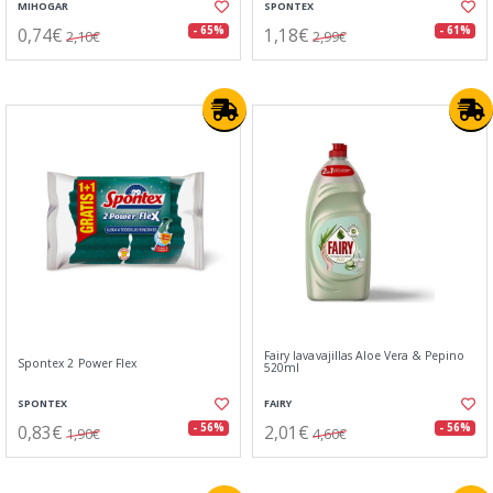
MIHOGAR
SPONTEX
0,74€
1,18€
- 65%
- 61%
2,10€
2,99€
Fairy lavavajillas Aloe Vera & Pepino
Spontex 2 Power Flex
520ml
SPONTEX
FAIRY
0,83€
2,01€
- 56%
- 56%
1,90€
4,60€