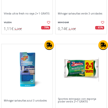
Vileda ultra fresh no raya 2+1 GRATIS
Mihogar salvauñas verde 3 unidades
VILEDA
MIHOGAR
1,11€
0,74€
- 79%
- 65%
5,30€
2,10€
Spontex estropajo con esponja
Mihogar salvauñas azul 3 unidades
poder verde 2+1 GRATIS