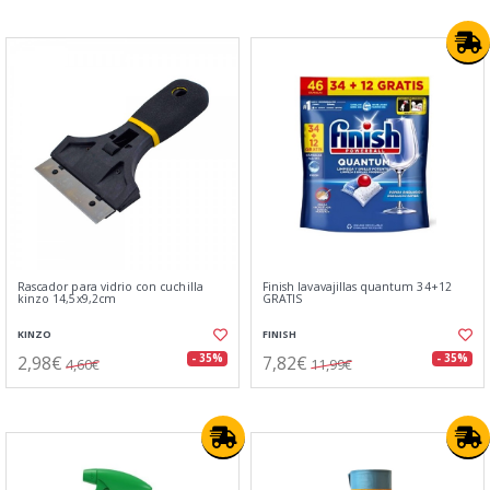
Rascador para vidrio con cuchilla
Finish lavavajillas quantum 34+12
kinzo 14,5x9,2cm
GRATIS
KINZO
FINISH
2,98€
7,82€
- 35%
- 35%
4,60€
11,99€