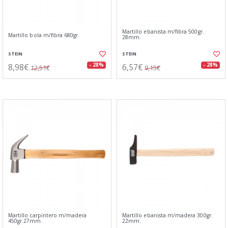
Martillo ebanista m/fibra 500gr.
Martillo bola m/fibra 680gr.
28mm.
STEIN
STEIN
8,98€
6,57€
- 28%
- 28%
12,51€
9,15€
Martillo carpintero m/madera
Martillo ebanista m/madera 300gr.
450gr.27mm.
22mm.