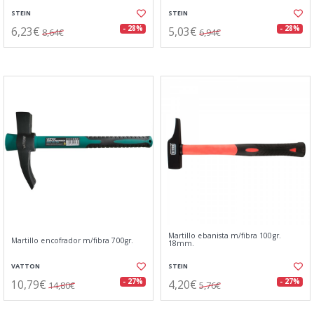
STEIN
STEIN
6,23€
5,03€
- 28%
- 28%
8,64€
6,94€
Martillo ebanista m/fibra 100gr.
Martillo encofrador m/fibra 700gr.
18mm.
VATTON
STEIN
10,79€
4,20€
- 27%
- 27%
14,80€
5,76€