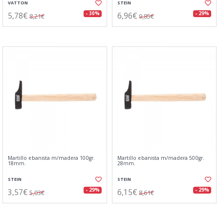
VATTON
STEIN
5,78€
6,96€
- 30%
- 29%
8,21€
9,85€
Martillo ebanista m/madera 100gr.
Martillo ebanista m/madera 500gr.
18mm.
28mm.
STEIN
STEIN
3,57€
6,15€
- 29%
- 29%
5,03€
8,61€