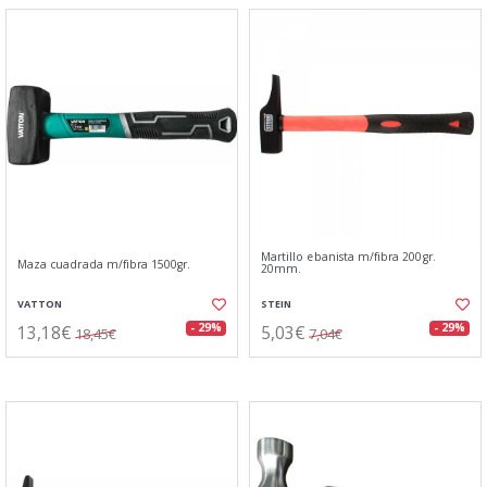
Martillo ebanista m/fibra 200gr.
Maza cuadrada m/fibra 1500gr.
20mm.
VATTON
STEIN
13,18€
5,03€
- 29%
- 29%
18,45€
7,04€