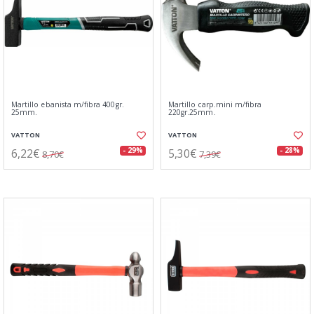
Martillo ebanista m/fibra 400gr.
Martillo carp.mini m/fibra
25mm.
220gr.25mm.
VATTON
VATTON
6,22€
5,30€
- 29%
- 28%
8,70€
7,39€