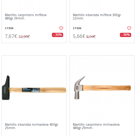
Martillo carpintero m/fibra
Martillo ebanista m/fibra 300gr.
680gr.29mm.
22mm.
STEIN
STEIN
7,67€
5,66€
- 30%
- 30%
10,96€
8,04€
Martillo ebanista m/madera 400gr.
Martillo carpintero m/madera
25mm.
680gr.29mm.