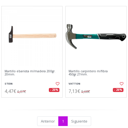
Martillo ebanista m/madera 200gr.
Martillo carpintero m/fibra
20mm.
450gr.27mm.
STEIN
VATTON
4,47€
7,13€
- 26%
- 26%
6,07€
9,68€
Anterior
1
Siguiente